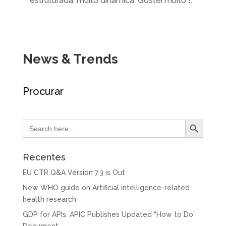
estruturada, muito dinámica. Gostei muito !.”
News & Trends
Procurar
Search Button
Search
for:
Recentes
EU CTR Q&A Version 7.3 is Out
New WHO guide on Artificial intelligence-related
health research
GDP for APIs: APIC Publishes Updated “How to Do”